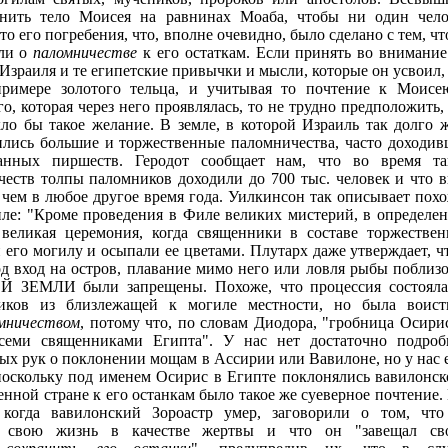
онить тело Моисея на равнинах Моаба, чтобы ни один чело
то его погребения, что, вполне очевидно, было сделано с тем, ч
сли о
паломничестве
к его остаткам. Если принять во внимание
Израиля и те египетские привычки и мысли, которые он усвоил,
римере золотого тельца, и учитывая то почтение к Моисе
, которая через него проявлялась, то не трудно предположить,
кло бы такое желание. В земле, в которой Израиль так долго 
лись большие и торжественные паломничества, часто доходи
анных пиршеств. Геродот сообщает нам, что во время та
еств толпы паломников доходили до 700 тыс. человек и что 
 чем в любое другое время года. Уилкинсон так описывает пох
ле: "Кроме проведения в Филе великих мистерий, в определе
великая церемония, когда священники в составе торжествен
его могилу и осыпали ее цветами. Плутарх даже утверждает, ч
д вход на остров, плавание мимо него или ловля рыбы поблиз
ЗЕМЛИ были запрещены. Похоже, что процессия состояла
иков из близлежащей к могиле местности, но была воист
мничеством
, потому что, по словам Диодора, "гробница Осири
семи священниками Египта". У нас нет достаточно подроб
ых рук о поклонении мощам в Ассирии или Вавилоне, но у нас 
 поскольку под именем Осирис в Египте поклонялись вавилонс
твенной стране к его останкам было такое же суеверное почтение
 когда вавилонский Зороастр умер, заговорили о том, что
л свою жизнь в качестве жертвы и что он "завещал св