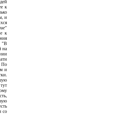
юдей
ее к
ько
м, и
ихся
ние
"
е к
ения
. "В
й на
янии
цати
. По
им и
ки.
ьшую
 тут
рому
сть,
вую
есть
л со