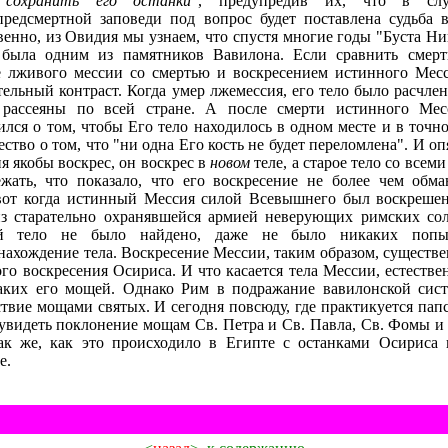
м
сохранить его останки
", предупредив их, что в слу
редсмертной заповеди под вопрос будет поставлена судьба 
венно, из Овидия мы узнаем, что спустя многие годы "Буста Н
 была одним из памятников Вавилона. Если сравнить смерт
 лживого мессии со смертью и воскресением истинного Месс
ельный контраст. Когда умер лжемессия, его тело было расчле
рассеяны по всей стране. А после смерти истинного Мес
лся о том, чтобы Его тело находилось в одном месте и в точн
ство о том, что "ни одна Его кость не будет переломлена". И оп
ия якобы воскрес, он воскрес в
новом
теле, а старое тело со всеми
жать, что показало, что его воскресение не более чем обм
вот когда истинный Мессия силой Всевышнего был воскрешен
з старательно охранявшейся армией неверующих римских сол
ой тело не было найдено, даже не было никаких попы
нахождение тела. Воскресение Мессии, таким образом, существ
го воскресения Осириса. И что касается тела Мессии, естестве
аких его мощей. Однако Рим в подражание вавилонской сист
твие мощами святых. И сегодня повсюду, где практикуется пап
увидеть поклонение мощам Св. Петра и Св. Павла, Св. Фомы и
ак же, как это происходило в Египте с останками Осириса 
е.