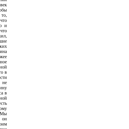
век
тобы
 то,
 что
ю и
 что
жил,
вшие
ких
вина
ожее
нное
ной
то в
ости
 не
ину
са в
ной
есть
кому
. Мы
 он
оим