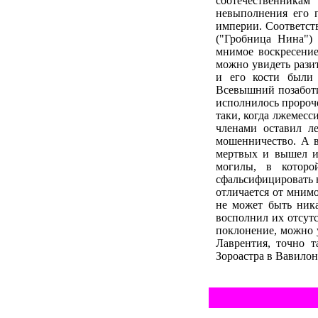
соотечественника
невыполнения его п
империи. Соответст
("Гробница Нина")
мнимое воскресение
можно увидеть разит
и его кости были 
Всевышний позаботи
исполнилось пророче
таки, когда лжемесс
членами оставил ле
мошенничество. А 
мертвых и вышел и
могилы, в котор
сфальсифицировать 
отличается от мнимо
не может быть ник
восполнил их отсутс
поклонение, можно 
Лаврентия, точно т
Зороастра в Вавилон