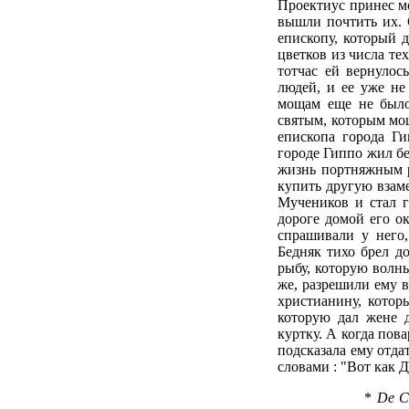
Проектиус принес мо
вышли почтить их. 
епископу, который
цветков из числа тех
тотчас ей вернулос
людей, и ее уже не
мощам еще не было
святым, которым мо
епископа города Ги
городе Гиппо жил б
жизнь портняжным р
купить другую взам
Мучеников и стал г
дороге домой его о
спрашивали у него,
Бедняк тихо брел д
рыбу, которую волн
же, разрешили ему в
христианину, котор
которую дал жене 
куртку. А когда пова
подсказала ему отдат
словами : "Вот как 
*
De Ci