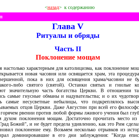
<
назад
>
к содержанию
п
Глава V
Ритуалы и обряды
Часть II
Поклонение мощам
ся настолько характерным для католицизма, как поклонение мо
открывается новая часовня или освящается храм, эта процедур
авершенной, пока в них для освящения храма/часовни не бу
ого-либо святого (святой). Останки святых и гнилые ко
яют значительную часть богатства Церкви. В отношении та
сь самые гнусные обманы и надувательства; и о их чудотво
сь самые несусветные небылицы, что подкреплялось высо
зываемых отцов Церкви. Даже Августин при всей его философ
 горячем рвении против любой формы лживого учения был глу
 духом поклонения мощам. Достаточно прочитать место из 
рад Божий", и не будет предела удивлению, как это Рим сдела
ановил поклонение ему. Возьмем несколько отрывков из исто
рал доминировавшие в его дни заблуждения: "Когда епис