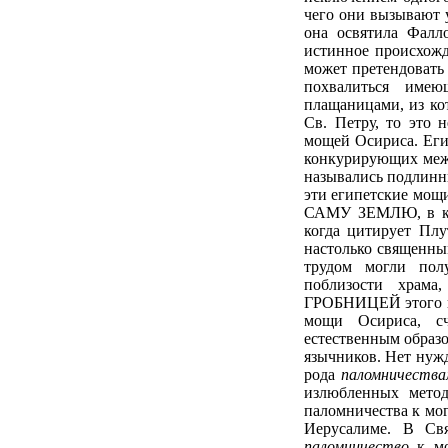
чего они вызывают 
она освятила Фалло
истинное происхожд
может претендовать
похвалиться име
плащаницами, из ко
Св. Петру, то это 
мощей Осириса. Ег
конкурирующих межд
назывались подлинн
эти египетские мощ
САМУ ЗЕМЛЮ, в кот
когда цитирует Плу
настолько священны
трудом могли пол
поблизости храм
ГРОБНИЦЕЙ этого ве
мощи Осириса, сч
естественным образ
язычников. Нет нужд
рода
паломничеств
излюбленных метод
паломничества к мо
Иерусалиме. В Св
паломничество
к мо