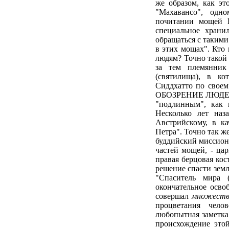
же образом, как э
"Махавансо", одн
почитании мощей 
специальное хран
обращаться с такими
в этих мощах". Кто
людям? Точно такой
за тем племянник
(святилища), в к
Сиддхатто по свое
ОБОЗРЕНИЕ ЛЮДЕЙ".
"подлинным", как 
Несколько лет на
Австрийскому, в ка
Петра". Точно так ж
буддийский миссионе
частей мощей, - ца
правая берцовая кос
решение спасти зем
"Спаситель мира 
окончательное осво
совершал
множеств
процветания чело
любопытная заметка
происхождение этой