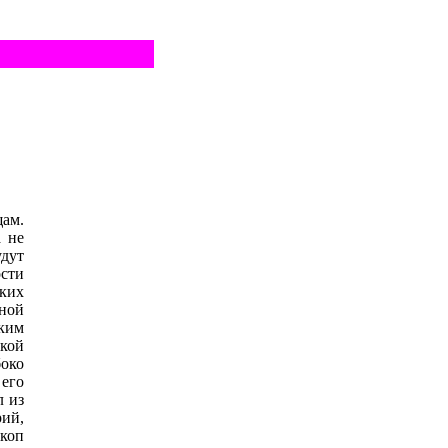
щам.
а не
дут
сти
ких
рной
ким
ской
боко
его
л из
рий,
коп