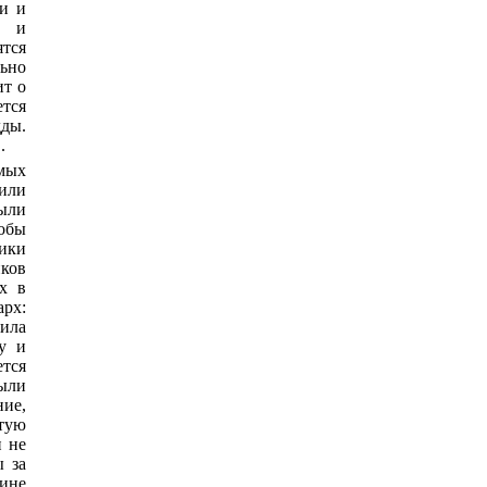
и и
в и
тся
ьно
ит о
тся
ды.
.
амых
(или
были
тобы
ники
нков
х в
арх:
вила
у и
ется
были
ние,
атую
н не
ы за
чине