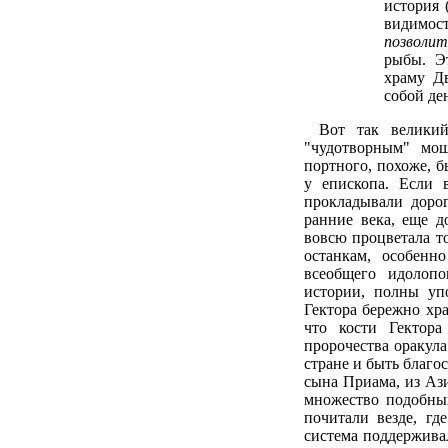
история 
видимос
позволит
рыбы. Э
храму Д
собой де
Вот так велики
"чудотворным" мощ
портного, похоже, б
у епископа. Если 
прокладывали дорог
ранние века, еще д
вовсю процветала т
останкам, особенн
всеобщего идолопо
истории, полны уп
Гектора бережно хра
что кости Гектор
пророчества оракула
стране и быть благо
сына Приама, из Аз
множество подобных
почитали везде, гд
система поддержива