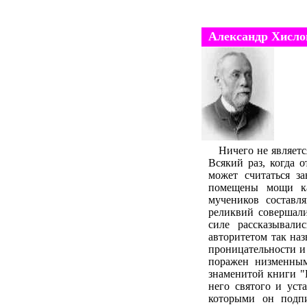
Александр Хисло
Ничего не являет
Всякий раз, когда 
может считаться з
помещены мощи как
мучеников составл
реликвий совершали
силе рассказывали
авторитетом так на
проницательности и
поражен низменным
знаменитой книги "Г
него святого и уст
которыми он подпи