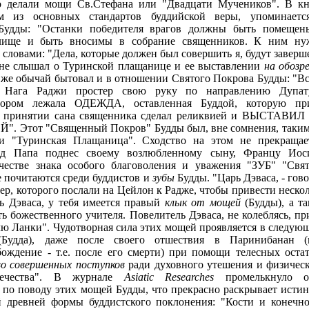
то делали мощи Св.Стефана или "Двадцати Мучеников". В кн
ом из основных стандартов буддийской веры, упоминаетс
Будды: "Останки победителя врагов должны быть помещен
илище и быть вносимы в собрание священников. К ним ну
 словами: "Дела, которые должен был совершить я, будут завер
 не слышал о Туринской плащанице и ее выставлении
на обозр
 же обычай бытовал и в отношении Святого Покрова Будды: "В
 Нага Раджи простер свою руку по направлению Дупат
отором лежала ОДЕЖДА, оставленная Буддой, которую пр
м принятии сана священника сделал реликвией и ВЫСТАВИЛ
 Этот "Священный Покров" Будды был, вне сомнения, таким
и "Туринская Плащаница". Сходство на этом не прекращает
зад Папа поднес своему возлюбленному сыну, Францу Иос
честве знака особого благоволения и уважения "ЗУБ" "Свят
е почитаются среди буддистов и
зубы
Будды. "Царь Дэваса, - гов
р, которого послали на Цейлон к Радже, чтобы привести неско
рь Дэваса, у тебя имеется правый
клык от мощей
(Будды), а т
ть божественного учителя. Повелитель Дэваса, не колеблясь, п
лю Ланки". Чудотворная сила этих мощей проявляется в следую
(Будда), даже после своего отшествия в Паринибанан (
бождение - т.е. после его смерти) при помощи телесных оста
о совершенных поступков
ради духовного утешения и физичес
вечества". В журнале
Asiatic Researches
промелькнуло о
 по поводу этих мощей Будды, что прекрасно раскрывает исти
 древней формы буддистского поклонения: "Кости и конечно