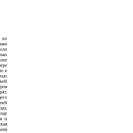
 их
ами
 или
ько
лее
ире
ие к
тью
ней
роя
рят,
его
воей
ора,
 еще
и и
ская
аким