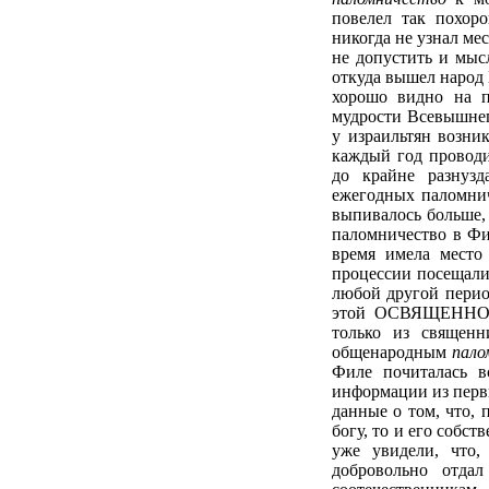
повелел так похор
никогда не узнал мес
не допустить и мы
откуда вышел народ 
хорошо видно на п
мудрости Всевышнего
у израильтян возни
каждый год проводи
до крайне разнузд
ежегодных паломнич
выпивалось больше,
паломничество в Фи
время имела место 
процессии посещали 
любой другой перио
этой ОСВЯЩЕННОЙ 
только из священн
общенародным
пало
Филе почиталась в
информации из перв
данные о том, что,
богу, то и его собс
уже увидели, что,
добровольно отда