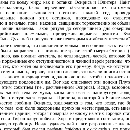
аны по всему миру, как и останки Осириса и Юпитера. Найт
сыпальницу было первейшей обязанностью их потомко
На основании сыновнего почтения каждый год проводя
уальные поиски этих останков, проходящие со старател
ю и печалью, пока, наконец, священник торжественно не объяв
 мощи найдены. Такой ритуал до сегодняшнего дня совершае
арийскими племенами, придерживающимися религии Буд
Сына Духа неба присуще также некоторым китайским племенам"
олне очевидно, что поклонение мощам - всего лишь часть тех с
 были направлены на поминание трагической смерти Осириса 
ного, как помнит читатель, на четырнадцать частей, которые 
е пораженные его отступничеством и лживой верой регионы, ч
х тех, кто хотел бы последовать его примеру. Когда же отступ
силу и власть, первое, что они сделали, это начали поиски оста
 главного предводителя идолопоклонства, чтобы положить и
дующего поклонения им. Вот как описывает эти поиски Плут
 этим событием [т.е., расчленением Осириса], Исида возобно
ых частей тела ее мужа, когда она села в папирусную лодк
олотистую часть страны... Причина, по которой в Египте име
чество гробниц Осириса, заключается в том, что везде, где 
о тела, они были захоронены прямо на месте; правда, есть мне
етением царицы, которая подарила каждому из этих городов ст
, если Тифон вдруг победит Хора в предстоящем состязании, о
ящую гробницу. Исиде удалось найти все разрозненные член
о, который был съеден рыбами
lepidotus
и
oxyrhynchus
, по при