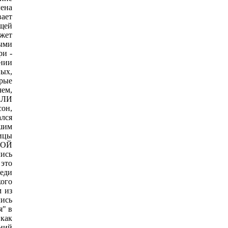
лена
ает
щей
ожет
ыми
ри -
ении
ных,
орые
чем,
ЩАЛИ
он,
ался
ьшим
ицы
НОЙ
лись
это
реди
кого
м из
ись
я" в
как
ний