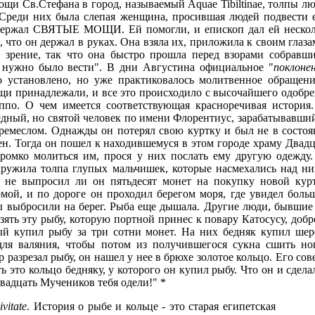
щи Св.Стефана в город, называемый Aquae Tibiltinae, толпы л
Среди них была слепая женщина, просившая людей подвести 
 держал СВЯТЫЕ МОЩИ. Ей помогли, и епископ дал ей нескол
, что он держал в руках. Она взяла их, приложила к своим глаза
ь зрение, так что она быстро прошла перед взорами собравш
 нужно было вести". В дни Августина официальное "
поклоне
 установлено, но уже практиковалось молитвенное обращени
щи принадлежали, и все это происходило с высочайшего одобр
ппо. О чем имеется соответствующая красноречивая история
едный, но святой человек по имени Флорентиус, зарабатывавши
емеслом. Однажды он потерял свою куртку и был не в состо
ен. Тогда он пошел к находившемуся в этом городе храму Двад
ромко молиться им, прося у них послать ему другую одежду
кружила толпа глупых мальчишек, которые насмехались над н
 не выпросил ли он пятьдесят монет на покупку новой курт
омой, и по дороге он проходил берегом моря, где увидел бол
ы выбросили на берег. Рыба еще дышала. Другие люди, бывшие
зять эту рыбу, которую портной принес к повару Катосусу, доб
ый купил рыбу за три сотни монет. На них бедняк купил шер
для валяния, чтобы потом из получившегося сукна сшить но
р разрезал рыбу, он нашел у нее в брюхе золотое кольцо. Его сов
ь это кольцо бедняку, у которого он купил рыбу. Что он и сдела
Двадцать Мучеников тебя одели!" *
vitate
. История о рыбе и кольце - это старая египетская