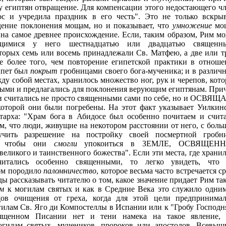
у египтян отвращение. Для компенсации этого недостающего ч
с и учредила праздник в его честь". Это не только вскрыв
ение поклонения мощам, но и показывает, что
умножение
мо
 на самое древнее происхождение. Если, таким образом, Рим м
ющимися у него шестнадцатью или двадцатью священн
торых семь или восемь принадлежали Св. Матфею, а две или т
не более того, чем повторение египетской практики в отнош
ипет был
покрыт
гробницами своего бога-мученика; и в различ
у собой местах, хранилось множество ног, рук и черепов, кот
ыми и предлагались для поклонения верующим египтянам. При
и считались не просто священными сами по себе, но и ОСВЯ
орой они были погребены. На этот факт указывает Уилкинс
тарха: "Храм бога в Абидосе был особенно почитаем и счит
м, что люди, живущие на некотором расстоянии от него, с бол
учить разрешение на постройку своей посмертной гробн
а, чтобы они
смогли
упокоиться в ЗЕМЛЕ, ОСВЯЩЕН
ликого и таинственного божества". Если эти места, где храни
итались особенно священными, то легко увидеть, что 
ом породило
паломничество
, которое весьма часто встречается с
ы рассказывать читателю о том, какое значение придает Рим та
ам
к могилам святых и как в Средние Века это служило одни
ов очищения от греха, когда для этой цели предпринимал
гилам Св. Яго ди Компостеллы в Испании или к "Гробу Господн
ященном Писании нет и тени намека на такое явление, 
гилам святых, мучеников, пророков или апостолов. Всевыш