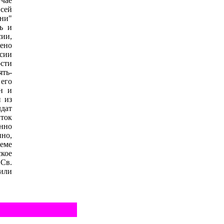
чае
всей
ини"
ь и
ии,
нено
сии
ости
ять-
 его
ан и
 из
дат
ток
енно
нно,
еме
ское
 Св.
или