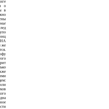
иге
я о
ы в
жно
шены
ение
след
упо
инц
 НА
 же
ся.
ифу
ого
орит
лько
акже
рими
щем:
или
тков
кого
дна
нное
сти