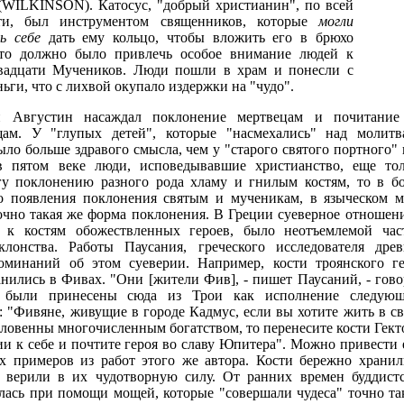
(WILKINSON). Катосус, "добрый христианин", по всей
ти, был инструментом священников, которые
могли
ь себе
дать ему кольцо, чтобы вложить его в брюхо
то должно было привлечь особое внимание людей к
вадцати Мучеников. Люди пошли в храм и понесли с
ньги, что с лихвой окупало издержки на "чудо".
й Августин насаждал поклонение мертвецам и почитание
ам. У "глупых детей", которые "насмехались" над молитв
ыло больше здравого смысла, чем у "старого святого портного"
в пятом веке люди, исповедывавшие христианство, еще тол
у поклонению разного рода хламу и гнилым костям, то в бо
о появления поклонения святым и мученикам, в языческом м
очно такая же форма поклонения. В Греции суеверное отношен
о к костям обожествленных героев, было неотъемлемой час
клонства. Работы Паусания, греческого исследователя древ
оминаний об этом суеверии. Например, кости троянского ге
нились в Фивах. "Они [жители Фив], - пишет Паусаний, - гово
а были принесены сюда из Трои как исполнение следующ
: "Фивяне, живущие в городе Кадмус, если вы хотите жить в с
словенны многочисленным богатством, то перенесите кости Гект
ии к себе и почтите героя во славу Юпитера". Можно привести
 примеров из работ этого же автора. Кости бережно хранил
е верили в их чудотворную силу. От ранних времен буддист
лась при помощи мощей, которые "совершали чудеса" точно т