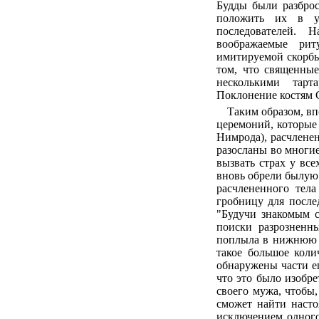
Будды были разброс
положить их в у
последователей. 
воображаемые рит
имитируемой скорбь
том, что священные
несколькими тарт
Поклонение костям 
Таким образом, вп
церемоний, которые
Нимрода), расчленен
разосланы во многи
вызвать страх у все
вновь обрели былую 
расчлененного тела
гробницу для после
"Будучи знакомым с
поиски разрозненн
поплыла в нижнюю б
такое большое коли
обнаружены части ег
что это было изобр
своего мужа, чтобы
сможет найти насто
исключением одног